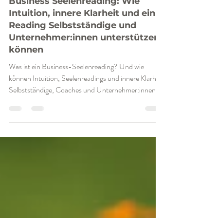
9. Juni
25 Min. Lesezeit
Business Seelenreading: Wie
Intuition, innere Klarheit und ein
Reading Selbstständige und
Unternehmer:innen unterstützen
können
Was ist ein Business-Seelenreading? Und wie
können Intuition, Seelenreadings und innere Klarheit
Selbstständige, Coaches und Unternehmer:innen
bei Entscheidungen, Finanzen, Projekten und
Business-Wachstum unterstützen? Viele
Selbstständige und Unternehmer:innen kennen
diesen Moment. Man hat bereits viel investiert. In
Wissen, Business-Coachings, Strategien,
Marketing, Positionierung, Sichtbarkeit oder den
Aufbau eines Online-Business. Vielleicht sind
Prozesse und Automatisier