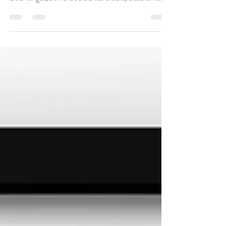
essenziell für Verbindung ist
Was ist Female Rage? Female Rage ist eine der meist
missverstandenen Kräfte im weiblichen Erleben.
Über lange Zeit wurde sie unterdrückt, beschämt
oder als etwas Gefährliches dargestellt. Viele Frauen
haben gelernt – bewusst oder unbewusst –, dass
Wut etwas ist, das Beziehungen zerstört, sie „zu viel“
macht oder sie von Verbindung trennt. Doch was,
wenn das Gegenteil wahr ist? Female Rage ist keine
Zerstörung. Female Rage ist Lebendigkeit. Sie ist
Grenzen . Sie ist Selbstfüh