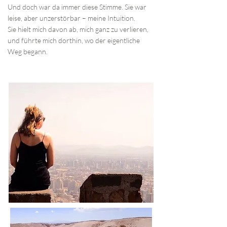
Und doch war da immer diese Stimme. Sie war
leise, aber unzerstörbar – meine Intuition.
Sie hielt mich davon ab, mich ganz zu verlieren,
und führte mich dorthin, wo der eigentliche
Weg begann.