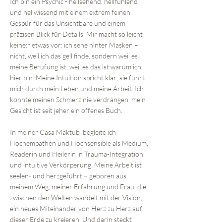
Ich bin ein Psychic - hellsehend, hellfühlend
und hellwissend mit einem extrem feinen
Gespür für das Unsichtbare und einem
präzisen Blick für Details. Mir macht so leicht
keine:r etwas vor: ich sehe hinter Masken –
nicht, weil ich das geil finde, sondern weil es
meine Berufung ist, weil es das ist warum ich
hier bin. Meine Intuition spricht klar; sie führt
mich durch mein Leben und meine Arbeit. Ich
konnte meinen Schmerz nie verdrängen, mein
Gesicht ist seit jeher ein offenes Buch.
In meiner Casa Maktub begleite ich
Hochempathen und Hochsensible als Medium,
Readerin und Heilerin in Trauma-Integration
und intuitive Verkörperung. Meine Arbeit ist
seelen- und herzgeführt – geboren aus
meinem Weg, meiner Erfahrung und Frau, die
zwischen den Welten wandelt mit der Vision,
ein neues Miteinander von Herz zu Herz auf
dieser Erde zu kreieren. Und darin steckt