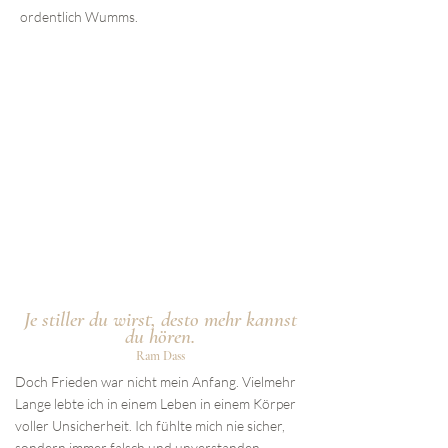
ordentlich Wumms.
Je stiller du wirst, desto mehr kannst
du hören.
Ram Dass
Doch Frieden war nicht mein Anfang. Vielmehr
Lange lebte ich in einem Leben in einem Körper
voller Unsicherheit. Ich fühlte mich nie sicher,
sondern immer falsch und unverstanden –