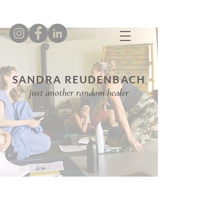
SANDRA REUDENBACH
just another random healer