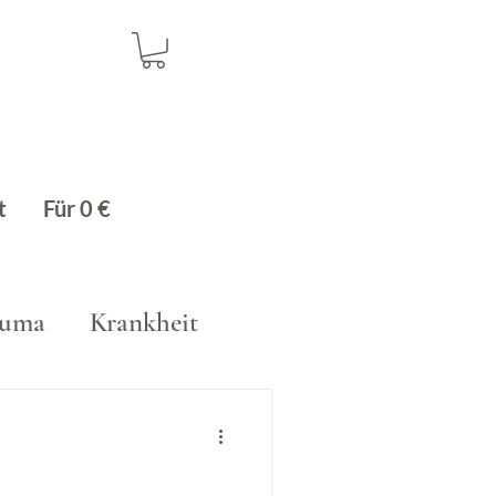
t
Für 0 €
auma
Krankheit