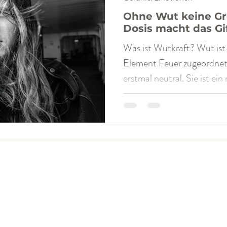
Ohne Wut keine Gr
Dosis macht das Gi
Was ist Wutkraft? Wut ist 
Element Feuer zugeordnet.
erstmal neutral. Sie ist ein 