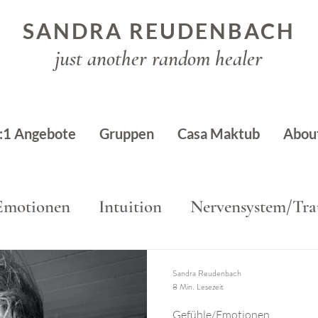
SANDRA REUDENBACH
just another random healer
:1 Angebote
Gruppen
Casa Maktub
Abou
Emotionen
Intuition
Nervensystem/Tr
Sandra Reudenbach
8 Min. Lesezeit
Gefühle/Emotionen