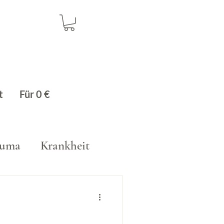
t
Für 0 €
auma
Krankheit