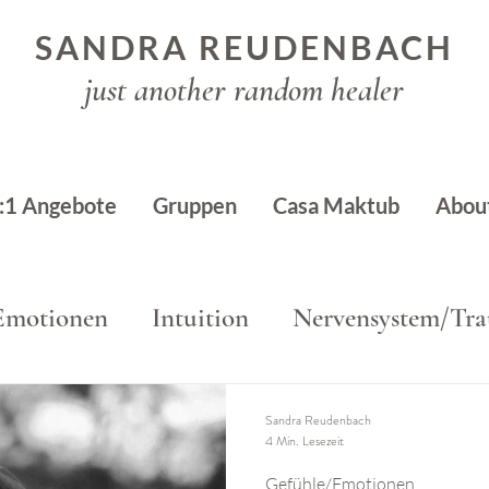
SANDRA REUDENBACH
just another random healer
:1 Angebote
Gruppen
Casa Maktub
Abou
Emotionen
Intuition
Nervensystem/Tr
Sandra Reudenbach
4 Min. Lesezeit
Gefühle/Emotionen