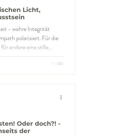
schen Licht,
sstsein
it - wahre Integrität
rt. Für die
 für andere eine stille
nge keine Worte hatte.
ein klinisches Konstrukt,
es Phänomen , das vor
eflektierten Menschen mit
rung zu finden ist. Dark
ten. Sie sind auch keine
k
sten! Oder doch?! -
seits der