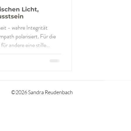
schen Licht,
sstsein
it - wahre Integrität
rt. Für die
 für andere eine stille
nge keine Worte hatte.
ein klinisches Konstrukt,
es Phänomen , das vor
eflektierten Menschen mit
rung zu finden ist. Dark
©2026 Sandra Reudenbach
ten. Sie sind auch keine
k