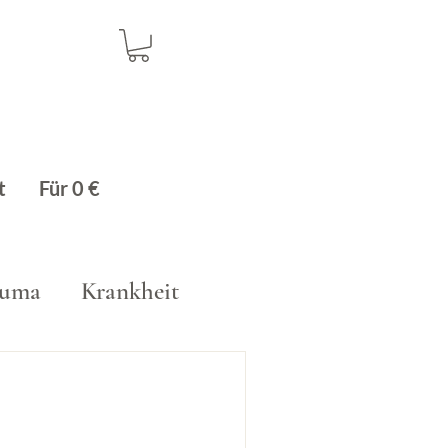
t
Für 0 €
auma
Krankheit