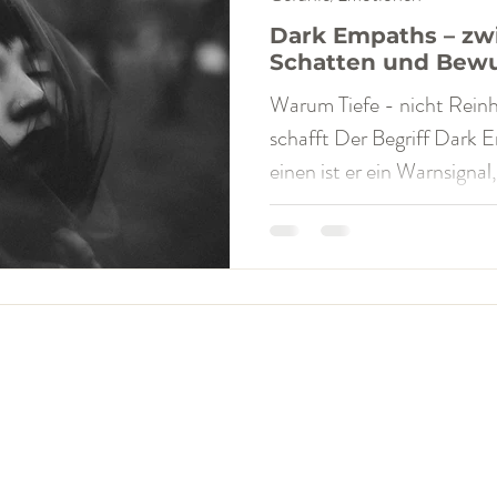
Dark Empaths – zwi
Schatten und Bewu
Warum Tiefe - nicht Reinhe
schafft Der Begriff Dark Empath polarisie
einen ist er ein Warnsignal,
Selbstbeschreibung, die la
Tatsächlich beschreibt er k
sondern ein psychologisch
allem bei hochsensiblen, r
Trauma- und Bindungserfah
Empaths sind keine Narziss
„guten Menschen mit dun