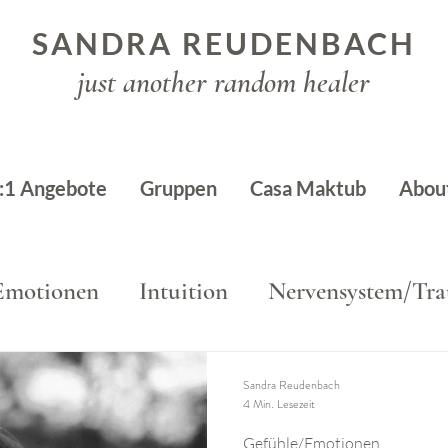
SANDRA REUDENBACH
just another random healer
:1 Angebote
Gruppen
Casa Maktub
Abou
Emotionen
Intuition
Nervensystem/Tr
Sandra Reudenbach
4 Min. Lesezeit
Gefühle/Emotionen