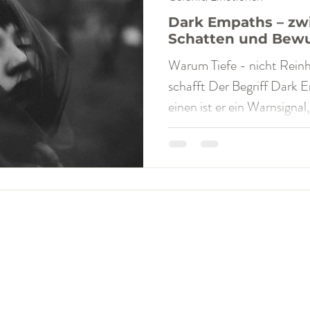
Dark Empaths – zwi
Schatten und Bewu
Warum Tiefe - nicht Reinhe
schafft Der Begriff Dark Empath polarisie
einen ist er ein Warnsignal,
Selbstbeschreibung, die la
Tatsächlich beschreibt er k
sondern ein psychologisch
allem bei hochsensiblen, r
Trauma- und Bindungserfah
Empaths sind keine Narziss
„guten Menschen mit dun