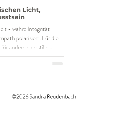
schen Licht,
sstsein
it - wahre Integrität
rt. Für die
 für andere eine stille
nge keine Worte hatte.
ein klinisches Konstrukt,
es Phänomen , das vor
eflektierten Menschen mit
rung zu finden ist. Dark
©2026 Sandra Reudenbach
ten. Sie sind auch keine
k