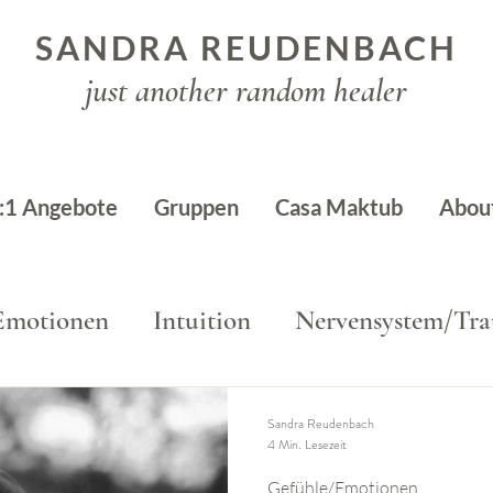
SANDRA REUDENBACH
just another random healer
:1 Angebote
Gruppen
Casa Maktub
Abou
Emotionen
Intuition
Nervensystem/Tr
Sandra Reudenbach
4 Min. Lesezeit
Gefühle/Emotionen