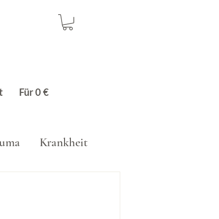
t
Für 0 €
auma
Krankheit