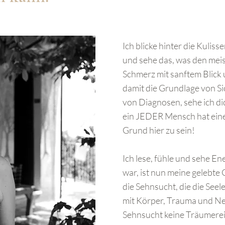
Ich blicke hinter die Kulis
und sehe das, was den meis
Schmerz mit sanftem Blick
damit die Grundlage von Si
von Diagnosen, sehe ich di
ein JEDER Mensch hat einen
Grund hier zu sein!
Ich lese, fühle und sehe En
war, ist nun meine gelebte
die Sehnsucht, die die Seele
mit Körper, Trauma und Ne
Sehnsucht keine Träumerei 