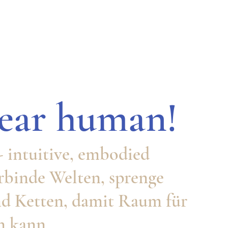
dear human!
- intuitive, embodied
erbinde Welten, sprenge
nd Ketten, damit Raum für
n kann.