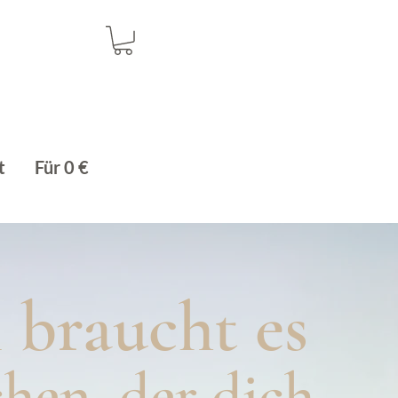
t
Für 0 €
braucht es
hen, der dich