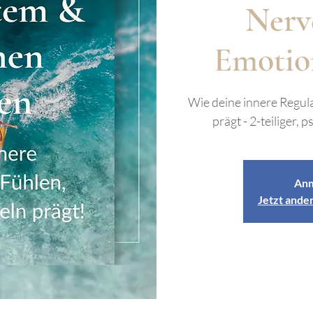
Nerv
Emotio
Wie deine innere Regul
prägt - 2-teiliger
Anm
Jetzt ande