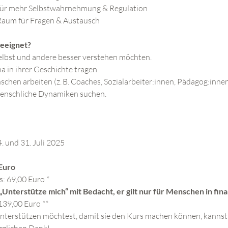
für mehr Selbstwahrnehmung & Regulation
 Raum für Fragen & Austausch
eeignet?
selbst und andere besser verstehen möchten.
a in ihrer Geschichte tragen.
schen arbeiten (z. B. Coaches, Sozialarbeiter:innen, Pädagog:inne
menschliche Dynamiken suchen.
. und 31. Juli 2025
 Euro
: 69,00 Euro * 
 „Unterstütze mich“ mit Bedacht, er gilt nur für Menschen in fina
 139,00 Euro **
erstützen möchtest, damit sie den Kurs machen können, kannst d