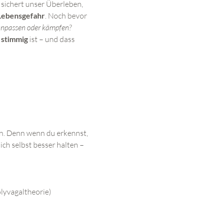
s sichert unser Überleben, 
Lebensgefahr
. Noch bevor 
 anpassen oder kämpfen?
 stimmig
 ist – und dass 
ln. Denn wenn du erkennst, 
ch selbst besser halten – 
yvagaltheorie)