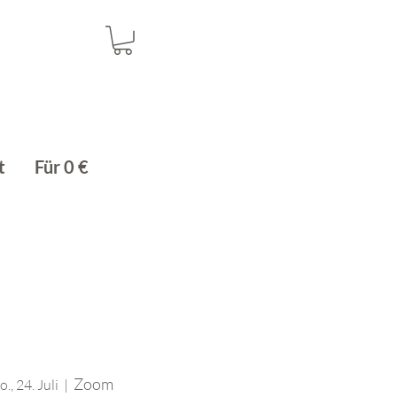
t
Für 0 €
Zoom
., 24. Juli
  |  