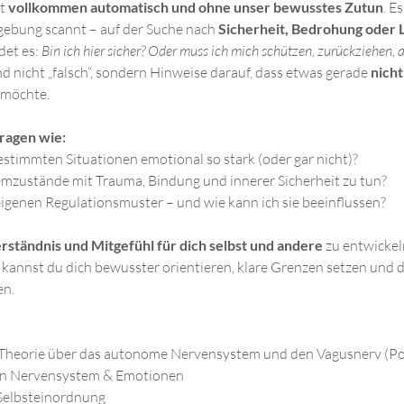
t 
vollkommen automatisch und ohne unser bewusstes Zutun
. E
ebung scannt – auf der Suche nach 
Sicherheit, Bedrohung oder 
et es: 
Bin ich hier sicher? Oder muss ich mich schützen, zurückziehen,
d nicht „falsch“, sondern Hinweise darauf, dass etwas gerade 
nicht
 möchte.
ragen wie:
estimmten Situationen emotional so stark (oder gar nicht)?
zustände mit Trauma, Bindung und innerer Sicherheit zu tun?
igenen Regulationsmuster – und wie kann ich sie beeinflussen?
rständnis und Mitgefühl für dich selbst und andere
 zu entwicke
 kannst du dich bewusster orientieren, klare Grenzen setzen und di
en.
heorie über das autonome Nervensystem und den Vagusnerv (Pol
en Nervensystem & Emotionen
Selbsteinordnung