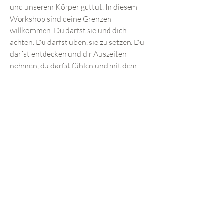
und unserem Körper guttut. In diesem
Workshop sind deine Grenzen
willkommen. Du darfst sie und dich
achten. Du darfst üben, sie zu setzen. Du
darfst entdecken und dir Auszeiten
nehmen, du darfst fühlen und mit dem
sein, was sich zeigt.
Informationen
- Datum:
wird bekannt gegeben
- Ort:
wird bekannt gegeben
- Preis:
​ wird bekannt gegeben
- Plätze:
max. 10 Teilnehmer:innen
Einige persönliche Worte.
Mir ist es ein Herzensanliegen diesen
Raum zu kreieren und zu öffnen, ein
Raum, der mir selbst lange in meinem
Leben gefehlt hat. Ich habe ein Anliegen