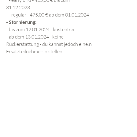
- early bird - 425,00 € bis zum
31.12.2023​
- regular - 475,00 € ab dem 01.01.2024
- Stornierung:
bis zum 12.01.2024 - kostenfrei​
ab dem 13.01.2024 - keine
Rückerstattung - du kannst jedoch eine:n
Ersatzteilnehmer:in stellen
- Plätze:
max. 10 Teilnehmer:innen
- Was ist zusätzlich enthalten?
- Kaffee, Tee und Snacks
- Veganes Mittagessen am 15.02.2023
Der Workshop ist ein Intensiv-
Workshop. Wenn du erst einmal
schauen möchtest, ob das Thema etwas
für dich ist, empfehle ich dir den
Einstiegs-Workshop "Traumasensible
Heilung" am 21. Januar 2024. Du